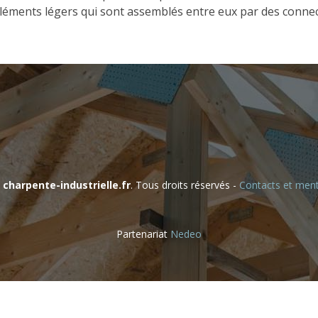
léments légers qui sont assemblés entre eux par des connec
charpente-industrielle.fr
. Tous droits réservés -
Contacts et ment
Partenariat
Nedeo