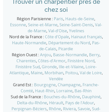
Trouver un charpentier près de
chez soi
Région Parisienne :
Paris
,
Hauts-de-Seine
,
Essonne
,
Seine-et-Marne
,
Seine-Saint-Denis
,
Val-
de-Marne
,
Val-d'Oise
,
Yvelines
Nord de la France :
Côte d'Opale
,
Hainaut français
,
Haute-Normandie
,
Département du Nord
,
Pas-
de-Calais
,
Picardie
Région Ouest :
Anjou
,
Basse-Normandie
,
Berry
,
Charentes
,
Côtes-d'Armor
,
Finistère Nord
,
Finistère Sud
,
Gironde
,
Ille-et-Vilaine
,
Loire-
Atlantique
,
Maine
,
Morbihan
,
Poitou
,
Val de Loire
,
Vendée
Grand Est :
Bourgogne
,
Champagne
,
Franche-
Comté
,
Haut-Rhin
,
Lorraine
,
Bas-Rhin
Sud de la France :
Bouches-du-Rhône
,
Dauphiné
,
Delta-du-Rhône
,
Hérault
,
Pays de l'Adour
,
Perpignan-Béziers
,
Rhône
,
Riviera
,
Savoie
,
Sud-